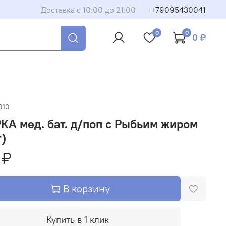
Доставка с 10:00 до 21:00
+79095430041
0
0
0 ₽
010
А мед. бат. д/поп с Рыбьим жиром
т)
 ₽
В корзину
Купить в 1 клик