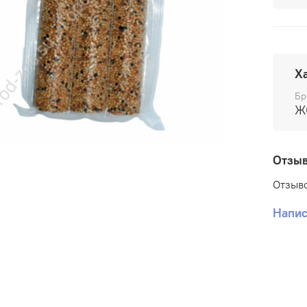
Х
Бр
Ж
Отзы
Отзыво
Напис