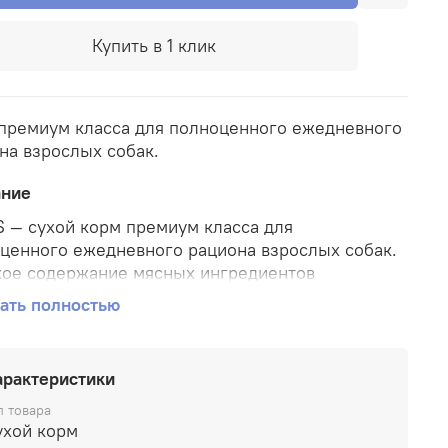
Купить в 1 клик
премиум класса для полноценного ежедневного
на взрослых собак.
ание
S — сухой корм премиум класса для
ценного ежедневного рациона взрослых собак.
ое содержание мясных ингредиентов
ечивает оптимальный уровень белка и
ать полностью
ляет мышцы. Баланс витаминов и комплекса
отиков 4-го поколения PROSTOR+ нормализует
арение и укрепляет иммунитет. Омега 3 и Омега
арактеристики
собствуют поддержанию здоровья сердца, мозга,
ой системы, здоровья кожи и красоты шерсти.
п товара
ухой корм