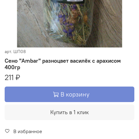
арт.
ШП08
Сено "Ambar" разноцвет василёк с арахисом
400гр
211 ₽
В корзину
Купить в 1 клик
В избранное