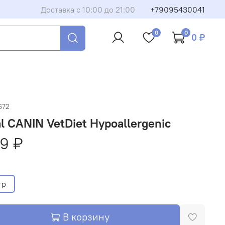
Доставка с 10:00 до 21:00
+79095430041
0
0
0 ₽
672
l CANIN VetDiet Hypoallergenic
69 ₽
гр
В корзину