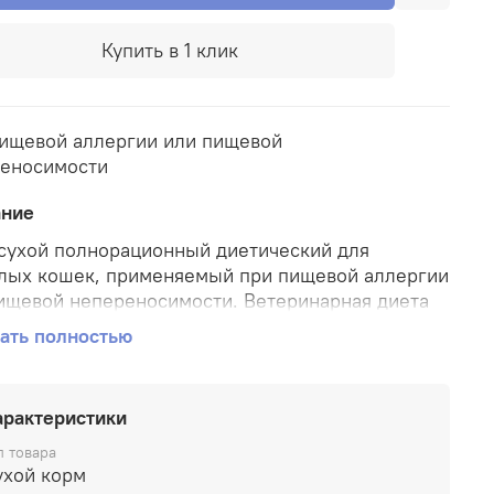
Купить в 1 клик
ищевой аллергии или пищевой
еносимости
ание
сухой полнорационный диетический для
лых кошек, применяемый при пищевой аллергии
ищевой непереносимости. Ветеринарная диета
ать полностью
особствует снижению риска развития
гических реакций благодаря гидролизованным
м в составе
арактеристики
рмула помогает поддерживать естественный
ный барьер кожи;
п товара
держит незаменимые Омега-3 жирные кислоты
ухой корм