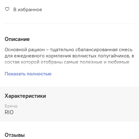
В избранное
Описание
Основной рацион – тщательно сбалансированная смесь
для ежедневного кормления волнистых попугайчиков, в
состав которой отобраны самые полезные и любимые
попугайчиками зерна и семена. Их разнообразие
Показать полностью
обеспечит птицу всеми необходимыми питательными
веществами.
Разнообразный состав корма включает черное просо,
Характеристики
как источник дополнительной энергии и абиссинский
нуг, богатый белками и жирами, а также канареечное
Бренд
семя, семена льна и другие любимые попугайчиками
RIO
зерна и семена.
Состав:
Отзывы
Просо желтое