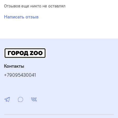
Просо красное
Отзывов еще никто не оставлял
Канареечное семя
Овсянка
Написать отзыв
Просо черное
Семя льна
Овес
Нуг абиссинский
Полезные семена
Водоросли
Глюконат кальция
Контакты
+79095430041