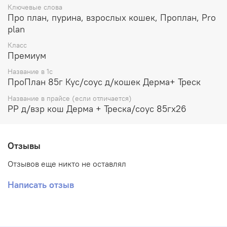
Ключевые слова
Про план, пурина, взрослых кошек, Проплан, Pro
Гарантированные показатели:
влажность: 81,0%; белок: 10,1 %; жир: 4,2 %; сырая зола:
plan
2,4%; сырая клетчатка: 0,4%; омега‐3 жирная кислота
Класс
(докозагексаеновая кислота): 0,02%.
Премиум
Название в 1с
ПроПлан 85г Кус/соус д/кошек Дерма+ Треск
Название в прайсе (если отличается)
PP д/взр кош Дерма + Треска/соус 85гх26
Отзывы
Отзывов еще никто не оставлял
Написать отзыв