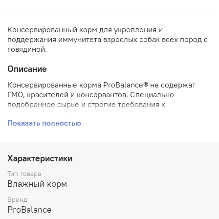
Консервированный корм для укрепления и
поддержания иммунитета взрослых собак всех пород с
говядиной.
Описание
Консервированные корма ProBalance® не содержат
ГМО, красителей и консервантов. Специально
подобранное сырье и строгие требования к
производству обеспечивают высокое качество
Показать полностью
продукта.
Состав:
говядина (не менее 24%), субпродукты мясные,
морковь, растительное масло, желирующая добавка,
Характеристики
соль, вода. Не содержит ГМО.
Тип товара
Пищевая ценность:
влажность – не более 82 %, сырой
Влажный корм
протеин – 10,5 %, сырой жир – 6,5 %, сырая зола – 2 %.
Бренд
Витамины и минеральные вещества (100 г), не менее:
ProBalance
кальций – не более 0,6 %, фосфор – не более 0,5 %,