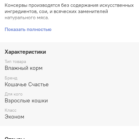
Консервы производятся без содержания искусственных
ингредиентов, сои, и всяческих заменителей
натурального мяса.
Ингредиенты:
Показать полностью
субпродукты мясные, мясо птицы, злаки, натуральная
желирующая добавка, соль, вода.
Характеристики
В 100 г корма содержится (в граммах):протеин - 8,0жир
- 5,0углеводы - 4,0клетчатка - 0,2зола - 2,0влага - до
Тип товара
75,0%
Влажный корм
Бренд
Кошачье Счастье
Для кого
Взрослые кошки
Класс
Эконом