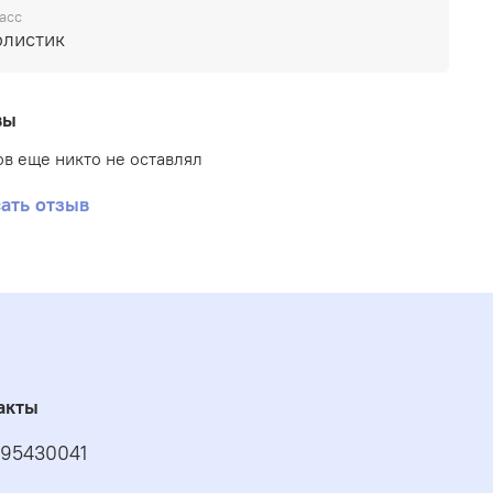
асс
олистик
вы
в еще никто не оставлял
ать отзыв
акты
95430041