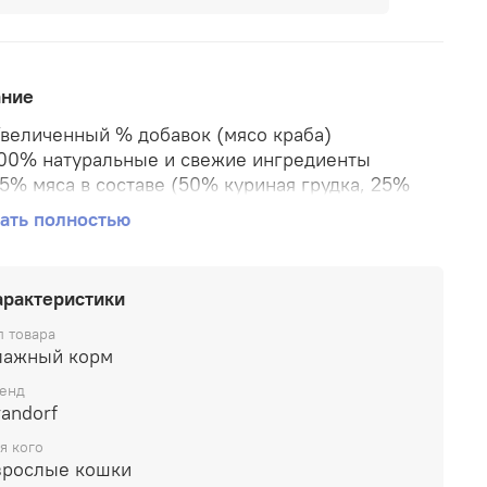
ание
величенный % добавок (мясо краба)
00% натуральные и свежие ингредиенты
5% мяса в составе (50% куриная грудка, 25%
ясо краба)
ать полностью
% зерновых (GRAIN FREE)
нгредиенты класса HUMAN-GRADE пригодные в
ищу человеку
арактеристики
спользуются только филейные мясные и
ыбные части
п товара
лажный корм
еликатный способ приготовления (cохранены
се питательные вещества)
енд
ез гормонов, антибиотиков, консервантов,
andorf
расителей, ароматизаторов и других добавок
я кого
зрослые кошки