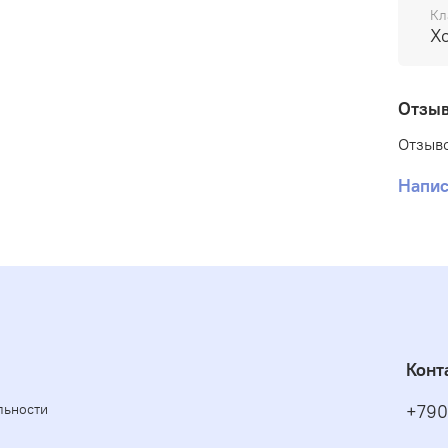
Кл
Х
Отзы
Отзыво
Напис
Конт
льности
+790