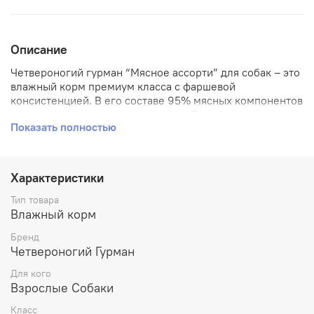
Описание
Четвероногий гурман “Мясное ассорти” для собак – это
влажный корм премиум класса с фаршевой
консистенцией. В его составе 95% мясных компонентов
исключительно высшего качества. Рецептуры корма
Показать полностью
богаты ингредиентами – мясо и всевозможные
субпродукты обеспечивают лакомый вкус,
притягательный аромат, высокую питательность, а
также насыщенный комплекс витаминов и минералов.
Характеристики
Корм полностью натуральный – в его составе нет
искусственных красителей, ароматизаторов,
Тип товара
усилителей вкуса и ГМО.
Влажный корм
Бренд
“Мясное ассорти” подходит для собак всех пород для
Четвероногий Гурман
ежедневного кормления или как дополнение к
основному рациону. При этом рекомендуется
Для кого
смешивать консервы с “Моментальными кашами”
Взрослые Собаки
Четвероногий гурман.
Класс