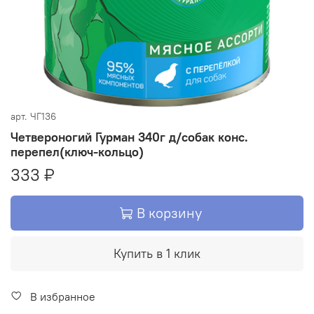
арт.
ЧГ136
Четвероногий Гурман 340г д/собак конс.
перепел(ключ-кольцо)
333 ₽
В корзину
Купить в 1 клик
В избранное